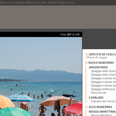
, tra le spiagge sabbiose più belle, già però d'agosto son...
Foto
167
di 255
APPUNTI DI VIAGG
Diario di viaggio
BASSA MAREMMA
ARGENTARIO
Spiaggia della Giann
Spiaggia della Giann
Spiaggia e pineta del
Spiaggia e pineta del
Spiaggia e pineta del
Spiaggia dell’Acqua
Porto Ercole
CAPALBIO
Giardino dei Tarocc
ALTA MAREMMA
MASSA MARITTIMA
Massa Marittima