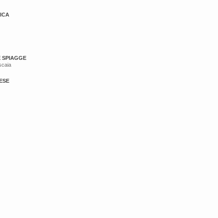
ICA
E SPIAGGE
scaia
ESE