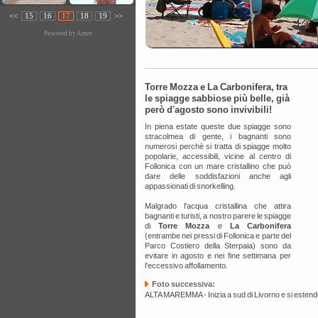
<<
15
16
17
18
19
>>
Powered by
Amee
Torre Mozza e La Carbonifera, tra
le spiagge sabbiose più belle, già
però d'agosto sono invivibili!
In piena estate queste due spiagge sono
stracolmea di gente, i bagnanti sono
numerosi perchè si tratta di spiagge molto
popolarie, accessibili, vicine al centro di
Follonica con un mare cristallino che può
dare delle soddisfazioni anche agli
appassionati di snorkelling.
Malgrado l'acqua cristallina che attira
bagnanti e turisti, a nostro parere le spiagge
di
Torre Mozza
e
La Carbonifera
(entrambe nei pressi di Follonica e parte del
Parco Costiero della Sterpaia) sono da
evitare in agosto e nei fine settimana per
l'eccessivo affollamento.
Foto successiva:
ALTA MAREMMA - Inizia a sud di Livorno e si estend