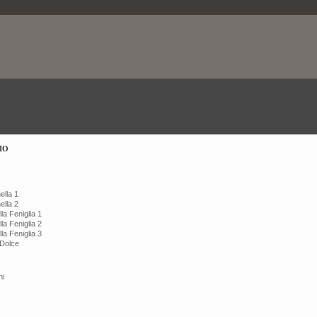
IO
ella 1
ella 2
la Feniglia 1
la Feniglia 2
la Feniglia 3
 Dolce
hi