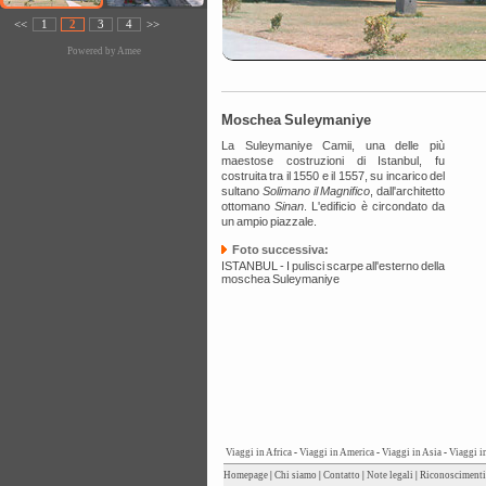
<<
1
2
3
4
>>
Powered by
Amee
Moschea Suleymaniye
La Suleymaniye Camii, una delle più
maestose costruzioni di Istanbul, fu
costruita tra il 1550 e il 1557, su incarico del
sultano
Solimano il Magnifico
, dall'architetto
ottomano
Sinan
. L'edificio è circondato da
un ampio piazzale.
Foto successiva:
ISTANBUL - I pulisci scarpe all'esterno della
moschea Suleymaniye
Viaggi in Africa
-
Viaggi in America
-
Viaggi in Asia
-
Viaggi i
Homepage
|
Chi siamo
|
Contatto
|
Note legali
|
Riconoscimenti