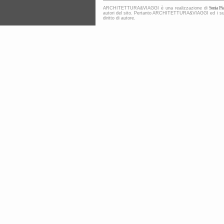
ARCHITETTURA&VIAGGI è una realizzazione di
Sonia Pia
autori del sito. Pertanto ARCHITETTURA&VIAGGI ed i suoi co
diritto di autore.