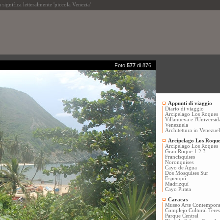
ifica letteralmente 'piccola Venezia'
Foto
577
di 876
Appunti di viaggio
Diario di viaggio
Arcipelago Los Roques
Villanueva e l'Universid
Venezuela
Architettura in Venezue
Arcipelago Los Roque
Arcipelago Los Roques
Gran Roque 1
2
3
Francisquises
Noronquises
Cayo de Agua
Dos Mosquises Sur
Espenquì
Madrizquì
Cayo Pirata
Caracas
Museo Arte Contempor
Complejo Cultural Tere
Parque Central