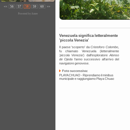
<<
56
57
58
59
60
>>
Powered by
Amee
Venezuela significa letteralmente
'piccola Venezia'
Il paese 'scoperto' da
Cristoforo Colombo
,
fu chiamato Venezuela (letteralmente
'piccola Venezia'
) dall'esploratore
Alonso
de Ojeda
l'anno successivo all'arrivo del
navigatore genovese.
Foto successiva:
PLAYA CHUAO - Riprendiamo il minibus
municipale e raggiungiamo Playa Chuao