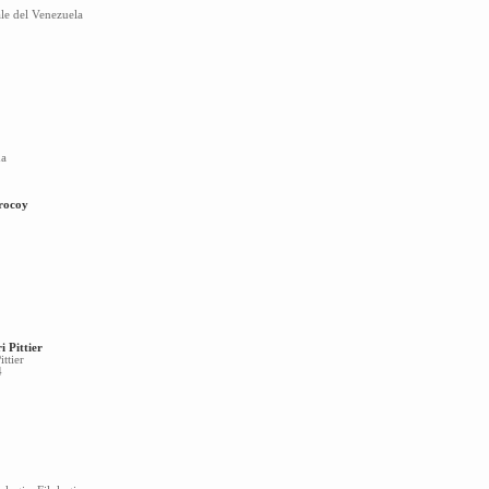
le del Venezuela
ma
rrocoy
ri Pittier
ttier
4