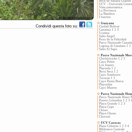
Blvd de Sabana Grande
UCV - Università Centra
Vista panoramica
La Previsora
La Bandera
I barrios
Guayana
Condividi questa foto su:
Ciudad Bolivar
Canaima 1
2
3
Ucaima
Salto Angel
Pozo de la Felicidad
Parco Nazionale Canai
Laguna di Canaima 1
2
Salto El Sapo
Parco Nazionale Mo
Chichiriviche 1
2
3
Cayo Pelón
Los Juanes
Playuela 1
2
Boca Seca 1
2
Cayo Sombrero
Tucacas 1
2
Cayo Punta Brava
Playuelita
Cayo Muerto
Parco Nazionale Hen
Parco Nazionale Henri Pi
Puerto Colombia 1
2
3
Playa Grande 1
2
3
Playa Cepe
Chuao
Playa Chuao
Choronì
UCV Caracas
Plaza Cubierta 1
2
3
4
Biblioteca Centrale