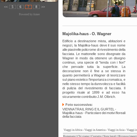
<<
5
6
7
8
>>
Powered by
Amee
Majolika-haus - O. Wagner
Edificio a destinazione mista, abitazioni e
negozi, la Majolika-haus deve il suo nome
alle piastrelle policrome di rivestimento della
facciata. Le mattonelle sono disegnate da
Wagner in modo da ottenere un disegno
continuo, una specie di "tenda con i fiori"
che pervade tutta la superficie. La
decorazione non è fine a se stessa in
quanto permetterà a Wagner di teorizzare
sul piano estetico l'importanza cromatica, e
nello stesso tempo la durevolezza e facilità
di pulizia del rivestimento di facciata. Il
progetto risale al 1899 e ad esso ha
sicuramente contribuito J.M. Olbrich.
Foto successiva:
VIENNA TRA IL RING E IL GURTEL -
Majolika-haus - Particolare dei motivi floreali
della facciata
Viaggi in Africa
-
Viaggi in America
-
Viaggi in Asia
-
Viaggi i
Homepage
|
Chi siamo
|
Contatto
|
Note legali
|
Riconoscimenti