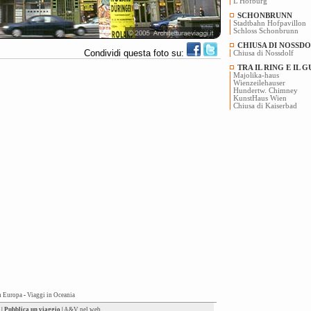
L'Hofburg
SCHONBRUNN
Stadtbahn Hofpavillon
Schloss Schonbrunn
CHIUSA DI NOSSD
Condividi questa foto su:
Chiusa di Nossdolf
TRA IL RING E IL 
Majolika-haus
Wienzeilehauser
Hundertw. Chimney
KunstHaus Wien
Chiusa di Kaiserbad
n Europa
-
Viaggi in Oceania
|
Pubblica un viaggio
|
A&V nel web