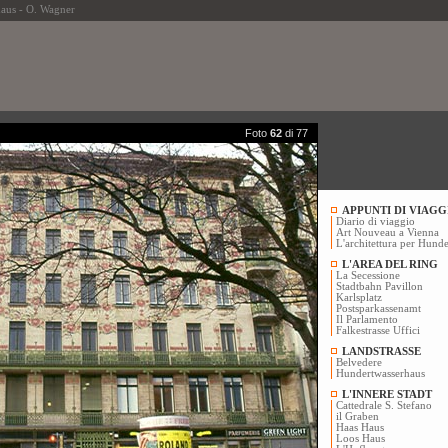
us - O. Wagner
Foto
62
di 77
APPUNTI DI VIAGG
Diario di viaggio
Art Nouveau a Vienna
L'architettura per Hunde
L'AREA DEL RING
La Secessione
Stadtbahn Pavillon
Karlsplatz
Postsparkassenamt
Il Parlamento
Falkestrasse Uffici
LANDSTRASSE
Belvedere
Hundertwasserhaus
L'INNERE STADT
Cattedrale S. Stefano
il Graben
Haas Haus
Loos Haus