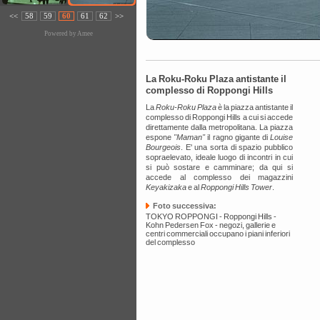
<<
58
59
60
61
62
>>
Powered by
Amee
La Roku-Roku Plaza antistante il
complesso di Roppongi Hills
La
Roku-Roku Plaza
è la piazza antistante il
complesso di Roppongi Hills a cui si accede
direttamente dalla metropolitana. La piazza
espone
"Maman"
il ragno gigante di
Louise
Bourgeois
. E' una sorta di spazio pubblico
sopraelevato, ideale luogo di incontri in cui
si può sostare e camminare; da qui si
accede al complesso dei magazzini
Keyakizaka
e al
Roppongi Hills Tower
.
Foto successiva:
TOKYO ROPPONGI - Roppongi Hills -
Kohn Pedersen Fox - negozi, gallerie e
centri commerciali occupano i piani inferiori
del complesso