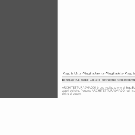
Viaggi in Africa
-
Viaggi in America
-
Viaggi in Asia
-
Viaggi i
Homepage
|
Chi siamo
|
Contatto
|
Note legali
|
Riconoscimenti
ARCHITETTURA&VIAGGI è una realizzazione di
Sonia Pia
autori del sito. Pertanto ARCHITETTURA&VIAGGI ed i suoi co
diritto di autore.