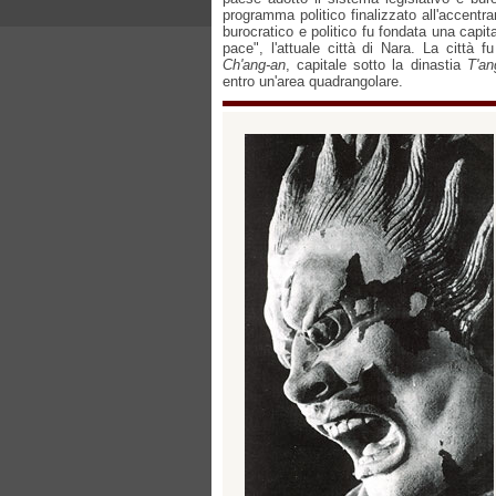
programma politico finalizzato all'accent
burocratico e politico fu fondata una capi
pace", l'attuale città di Nara. La città fu
Ch'ang-an
, capitale sotto la dinastia
T'an
entro un'area quadrangolare.