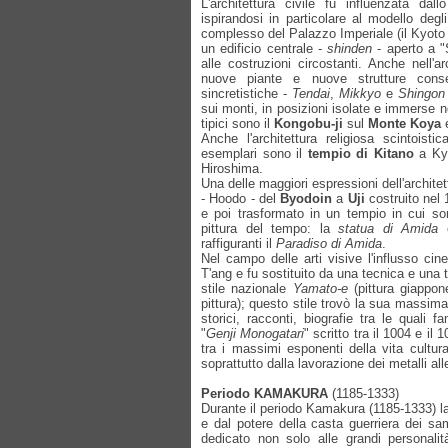
L'architettura civile fu influenzata dall
ispirandosi in particolare al modello degli
complesso del Palazzo Imperiale (il Kyoto G
un edificio centrale -
shinden
- aperto a "S
alle costruzioni circostanti. Anche nell'a
nuove piante e nuove strutture conseg
sincretistiche -
Tendai
,
Mikkyo
e
Shingon
sui monti, in posizioni isolate e immerse 
tipici sono il
Kongobu-ji
sul
Monte Koya
e
Anche l'architettura religiosa scintois
esemplari sono il
tempio di Kitano
a Kyo
Hiroshima.
Una delle maggiori espressioni dell'architet
- Hoodo - del
Byodoin
a
Uji
costruito nel 
e poi trasformato in un tempio in cui so
pittura del tempo: la
statua di Amida
e
raffiguranti il
Paradiso di Amida
.
Nel campo delle arti visive l'influsso cin
T'ang e fu sostituito da una tecnica e una 
stile nazionale
Yamato-e
(pittura giappo
pittura); questo stile trovò la sua massima 
storici, racconti, biografie tra le quali 
"
Genji Monogatari
" scritto tra il 1004 e i
tra i massimi esponenti della vita cultur
soprattutto dalla lavorazione dei metalli all
Periodo KAMAKURA
(1185-1333)
Durante il periodo Kamakura (1185-1333) la c
e dal potere della casta guerriera dei samu
dedicato non solo alle grandi personalità