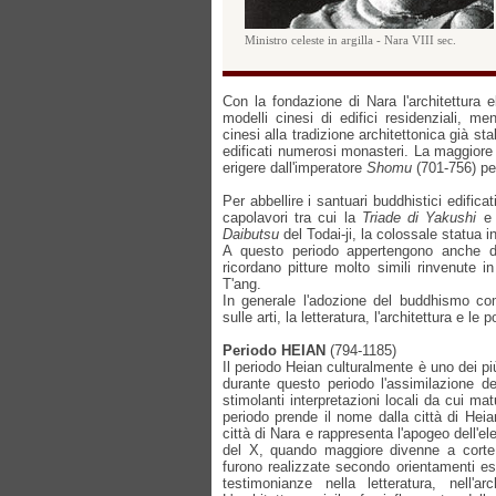
Ministro celeste in argilla - Nara VIII sec.
Con la fondazione di Nara l'architettura e
modelli cinesi di edifici residenziali, me
cinesi alla tradizione architettonica già st
edificati numerosi monasteri. La maggiore 
erigere dall'imperatore
Shomu
(701-756) pe
Per abbellire i santuari buddhistici edificat
capolavori tra cui la
Triade di Yakushi
e
Daibutsu
del Todai-ji, la colossale statua 
A questo periodo appertengono anche dip
ricordano pitture molto simili rinvenute i
T'ang.
In generale l'adozione del buddhismo com
sulle arti, la letteratura, l'architettura e le 
Periodo HEIAN
(794-1185)
Il periodo Heian culturalmente è uno dei pi
durante questo periodo l'assimilazione de
stimolanti interpretazioni locali da cui mat
periodo prende il nome dalla città di Heian 
città di Nara e rappresenta l'apogeo dell'ele
del X, quando maggiore divenne a corte
furono realizzate secondo orientamenti este
testimonianze nella letteratura, nell'ar