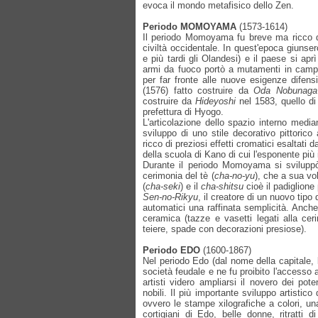
evoca il mondo metafisico dello Zen.
Periodo MOMOYAMA
(1573-1614)
Il periodo Momoyama fu breve ma ricco dal
civiltà occidentale. In quest'epoca giunse
e più tardi gli Olandesi) e il paese si aprì
armi da fuoco portò a mutamenti in campo mi
per far fronte alle nuove esigenze difens
(1576) fatto costruire da
Oda Nobunaga
costruire da
Hideyoshi
nel 1583, quello d
prefettura di Hyogo.
L'articolazione dello spazio interno median
sviluppo di uno stile decorativo pittorico
ricco di preziosi effetti cromatici esaltati d
della scuola di Kano di cui l'esponente più
Durante il periodo Momoyama si sviluppò 
cerimonia del tè (
cha-no-yu
), che a sua vol
(
cha-seki
) e il
cha-shitsu
cioè il padiglione
Sen-no-Rikyu
, il creatore di un nuovo tipo 
automatici una raffinata semplicità. Anche 
ceramica (tazze e vasetti legati alla cer
teiere, spade con decorazioni presiose).
Periodo EDO
(1600-1867)
Nel periodo Edo (dal nome della capitale, 
società feudale e ne fu proibito l'accesso a
artisti videro ampliarsi il novero dei poten
nobili. Il più importante sviluppo artistico
ovvero le stampe xilografiche a colori, un
cortigiani di Edo, belle donne, ritratti d