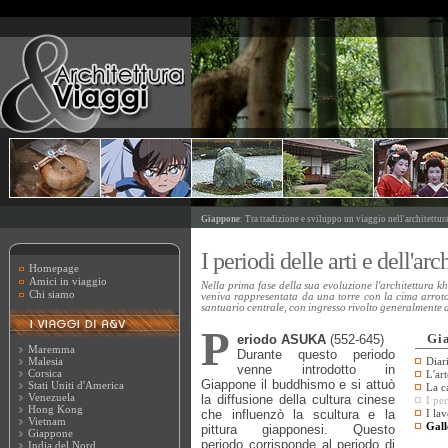
Giappone
: Tra tradizione e sviluppo un viaggio nell'architettur
I periodi delle arti e dell'ar
Homepage
Amici in viaggio
Nella prima fase della sua evoluzione l'architettura
Chi siamo
veniva rappresentata da una torre con la cima arrot
santuario centrale, con ingresso rivolto generalmente a
P
Gi
eriodo ASUKA
(552-645)
Maremma
Durante questo periodo
Malesia
Diar
venne introdotto in
Corsica
L'ar
Giappone il buddhismo e si attuò
Stati Uniti d'America
La c
Venezuela
la diffusione della cultura cinese
I per
Hong Kong
che influenzò la scultura e la
I la
Vietnam
Gall
pittura giapponesi. Questo
Giappone
periodo corrisponde al periodo di
India del Nord