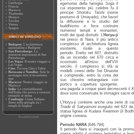
Cambogia
egemonia della famiglia
Soga
il
Francia
cui esponente più celebre fu il
Marocco
principe
Shotoku Taishi
(nome
Thailandia
postumo di Umayado), che favorì
Messico
Turchia
la diffusione e lo studio del
Vienna
buddhismo e fece costruire
Spagna
numerosi templi e monasteri,
molti dei quali distrutti. L'
Horyu-ji
nei pressi di Nara, il più antico
complesso di architettura lignea
Budapest
: L'archittettura
nazionalista a Budapest
esistente, risale a questo
San Pietroburgo
: La
periodo. Eretto nel 607, distrutto
maestosa imponenza di San
da un incendio nel 670 circa e
Pietroburgo
ricostruito all'inizio dell'VIII
Las Vegas
: Il nostro viaggio a
Las Vegas
secolo, il complesso si rifà ai
Cina
: Fra una Cina e l'altra
modelli cinesi delle Sei Dinastie
Botswana e Namibia
: Solo le
e comprende, entro la cinta del
montagne non si incontrano
mai
suo chiostro rettangolare con
Marocco
: Nostro viaggio in
portico a copertura sporgente,
Marocco
una pagoda a cinque piani decrescenti il
K
India
: Le contraddizioni
dell'India che prova a crescere
dove sono conservate le immagini sacre de
restando se stessa
Cambogia
: Come Indiana
L'Horyu-ji contiene anche una serie di ca
Jones nella giungla tra i
templi di Angkor
Triade di Sakyamuni
eseguito nel 623 d
statua lignea di
Kudara Kwannon
(il Bodh
origine coreana.
Powered by
Amee
Periodo NARA
(646-794)
Il periodo Nara si inaugurò con la prom
paese adottò il sistema legislativo e bur