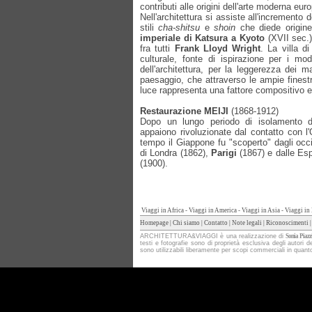
contributi alle origini dell'arte moderna eur
Nell'architettura si assiste all'incremento 
stili
cha-shitsu
e
shoin
che diede origine
imperiale di Katsura a Kyoto
(XVII sec.)
fra tutti
Frank Lloyd Wright
. La villa d
culturale, fonte di ispirazione per i mo
dell'architettura, per la leggerezza dei mat
paesaggio, che attraverso le ampie finestr
luce rappresenta una fattore compositivo es
Restaurazione MEIJI
(1868-1912)
Dopo un lungo periodo di isolamento du
appaiono rivoluzionate dal contatto con l'
tempo il Giappone fu "scoperto" dagli occi
di Londra (1862),
Parigi
(1867) e dalle Esp
(1900).
Viaggi in Africa
-
Viaggi in America
-
Viaggi in Asia
-
Viaggi in
Homepage
|
Chi siamo
|
Contatto
|
Note legali
|
Riconoscimenti
ARCHITETTURA&VIAGGI è una realizzazione di
Sonia Piazz
testi e fotografie sono di proprietà esclusiva degli aut
sono utilizzabili liberamente per scopi commerciali in quanto pr